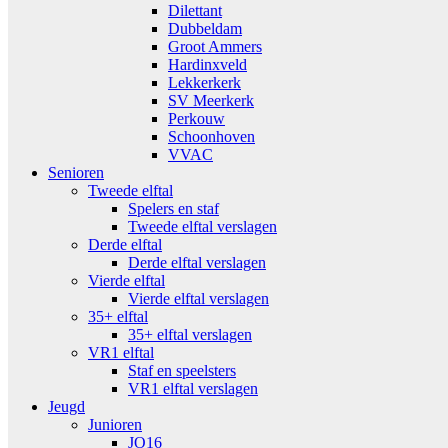
Dilettant
Dubbeldam
Groot Ammers
Hardinxveld
Lekkerkerk
SV Meerkerk
Perkouw
Schoonhoven
VVAC
Senioren
Tweede elftal
Spelers en staf
Tweede elftal verslagen
Derde elftal
Derde elftal verslagen
Vierde elftal
Vierde elftal verslagen
35+ elftal
35+ elftal verslagen
VR1 elftal
Staf en speelsters
VR1 elftal verslagen
Jeugd
Junioren
JO16