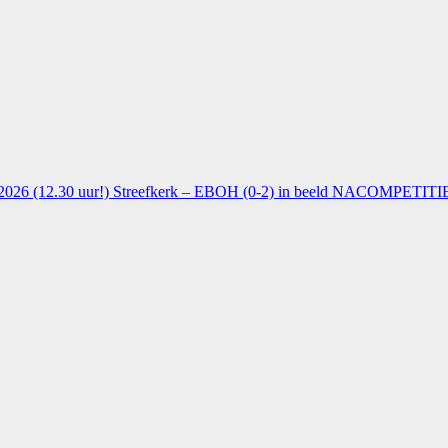
026 (12.30 uur!)
Streefkerk – EBOH (0-2) in beeld
NACOMPETITIE 1e