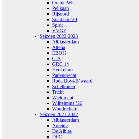
Oranje Wit
Pelikaan
Rijsoord
Spartaan ’20
Spirit
VVGZ
Seizoen 2022-2023
Alblasserdam
Altena
EBOH
GJS
GRC 14
Heukelum
Papendrecht
Roda Boys/B’waard
Schelluinen
Tricht
Wieldrecht
Wilhelmina ’26
Woudrichem
Seizoen 2021-2022
Alblasserdam
Ameide
De Alblas
DFC