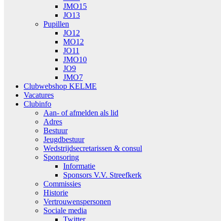
JMO15
JO13
Pupillen
JO12
MO12
JO11
JMO10
JO9
JMO7
Clubwebshop KELME
Vacatures
Clubinfo
Aan- of afmelden als lid
Adres
Bestuur
Jeugdbestuur
Wedstrijdsecretarissen & consul
Sponsoring
Informatie
Sponsors V.V. Streefkerk
Commissies
Historie
Vertrouwenspersonen
Sociale media
Twitter