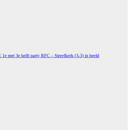
 met 3e helft party
RFC – Streefkerk (3-3) in beeld